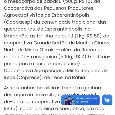
o mesocarpo de babaçu (500g, R$ 15) da
Cooperativa dos Pequenos Produtores
Agroextrativistas de Esperantinópolis
(Coopaesp) da comunidade tradicional das
quebradeiras, de Esperantinópolis, no
Maranhão; as farinha de buriti (1 kg, R$ 50) da
cooperativa Grande Sertão de Montes Claros,
Norte de Minas Gerais — além do flocão de
milho não-transgênico (500g, R$ 7) (matéria-
prima para o cuscuz nordestino) da
Cooperativa Agropecuária Mista Regional de
Irecê (Copirecê), de Irecê, na Bahia.
As castanhas brasileiras também ganham
destaque no novo site, entre elas a castanha-
de-baru da cooperativa Copabase (300g,
R$35), super proteica e energética, um dos