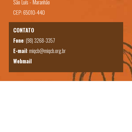
São Luís - Maranhão
CEP: 65010-440
CONTATO
Fone
:
(98) 3268-3357
E-mail
:
miqcb@miqcb.org.br
Webmail