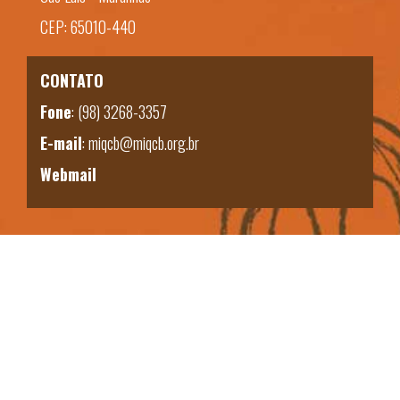
CEP: 65010-440
CONTATO
Fone
:
(98) 3268-3357
E-mail
:
miqcb@miqcb.org.br
Webmail