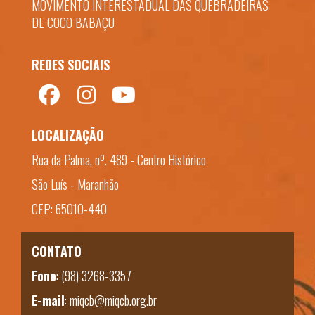
MOVIMENTO INTERESTADUAL DAS QUEBRADEIRAS
DE COCO BABAÇU
REDES SOCIAIS
LOCALIZAÇÃO
Rua da Palma, nº. 489 - Centro Histórico
São Luís - Maranhão
CEP: 65010-440
CONTATO
Fone
:
(98) 3268-3357
E-mail
:
miqcb@miqcb.org.br