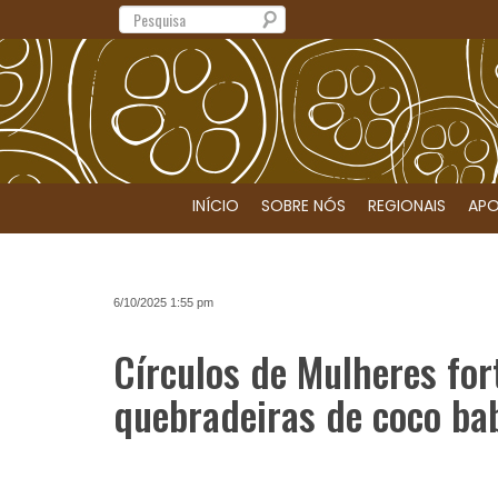
Search
INÍCIO
SOBRE NÓS
REGIONAIS
APO
6/10/2025 1:55 pm
Círculos de Mulheres fort
quebradeiras de coco ba