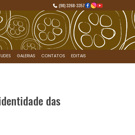
(98) 3268-3357
TUDES
GALERIAS
CONTATOS
EDITAIS
 identidade das