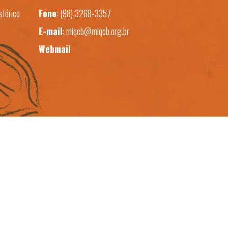
stórico
Fone
:
(98) 3268-3357
E-mail
:
miqcb@miqcb.org.br
Webmail