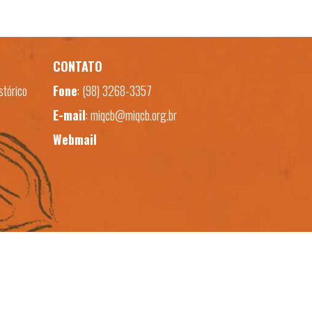
CONTATO
stórico
Fone
:
(98) 3268-3357
E-mail
:
miqcb@miqcb.org.br
Webmail