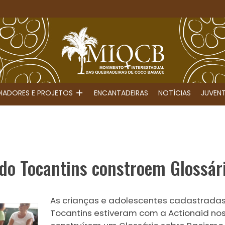
IADORES E PROJETOS
ENCANTADEIRAS
NOTÍCIAS
JUVEN
 do Tocantins constroem Glossár
As crianças e adolescentes cadastradas
Tocantins estiveram com a Actionaid nos