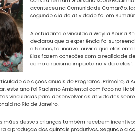
construírem um Glossário sobre Racismo A
aconteceu na Comunidade Camarão, loca
segundo dia de atividade foi em Sumaúma
A estudante e vinculada Weylla Sousa 
declarou que a experiência foi surpreend
e 6 anos, foi incrível ouvir o que elas en
Elas fazem conexões com a realidade de
como o racismo impacta na vida delas”.
ticulado de ações anuais do Programa. Primeiro, a 
, este ano foi Racismo Ambiental com foco na Habit
s vinculadas para desenvolver as atividades sobre o
naid no Rio de Janeiro.
as mães dessas crianças também recebem incentivo
para a produção dos quintais produtivos. Segundo a