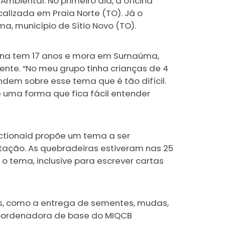
mbiental. No primeiro dia, a oficina
lizada em Praia Norte (TO). Já o
, município de Sítio Novo (TO).
Sena tem 17 anos e mora em Sumaúma,
ente. “No meu grupo tinha crianças de 4
tendem sobre esse tema que é tão difícil.
 uma forma que fica fácil entender
Actionaid propõe um tema a ser
ação. As quebradeiras estiveram nas 25
 tema, inclusive para escrever cartas
s, como a entrega de sementes, mudas,
 coordenadora de base do MIQCB