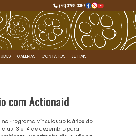
(98) 3268-3357
TUDES
GALERIAS
CONTATOS
EDITAIS
io com Actionaid
 no Programa Vínculos Solidários do
 dias 13 e 14 de dezembro para