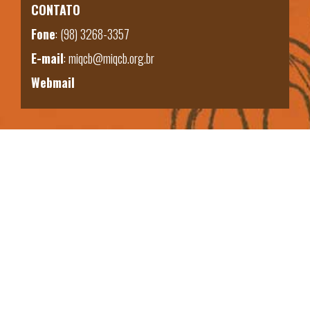
CONTATO
Fone
:
(98) 3268-3357
E-mail
:
miqcb@miqcb.org.br
Webmail