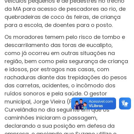
veículos pequenos e de pedestres no trecho
da MA para acesso de pescadores ao rio, de
quebradeiras de coco às feiras, de criança
para a escola, de doentes para o posto.
Os moradores temem pelo risco de tombo e
descarrilamento das toras de eucalipto,
como já ocorreu em outras situações na
região, bem como pela segurança de criança
e idosos, por estragos nas casas, com
rachaduras diante das trepidações do pesos
das carretas, acidentes, o incômodo dos
ruídos sonoros e pela saúde. O gestor
municipal, Jorge Vieira (PL), esteve em
Curvelândia no dia seguinte em que os
caminhões iniciaram a passagem,
declarando a sua posição em defesa da
empresa, e apoiando que Suzano utilize o