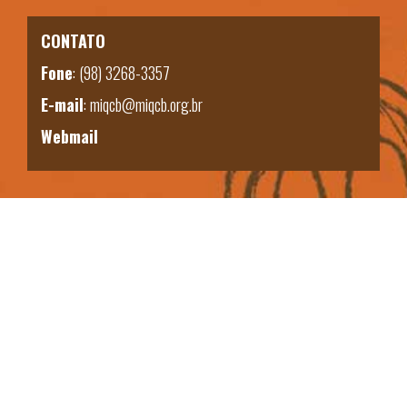
CONTATO
Fone
:
(98) 3268-3357
E-mail
:
miqcb@miqcb.org.br
Webmail