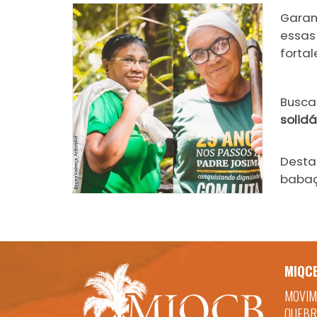
Garan
essas
forta
​Busc
solidá
Desta
babaç
MIQC
MOVIM
QUEBR