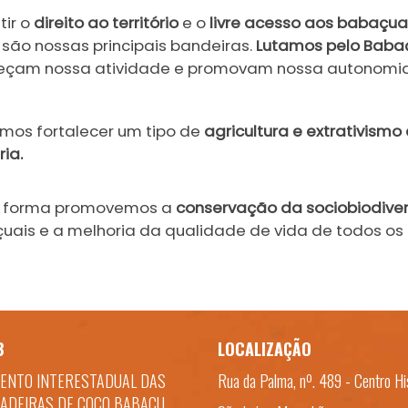
tir o
direito ao território
e o
livre acesso aos babaçua
 são nossas principais bandeiras.
Lutamos pelo Babaç
leçam nossa atividade e promovam nossa autonomi
amos fortalecer um tipo de
agricultura e extrativism
ria.
 forma promovemos a
conservação da sociobiodive
uais e a melhoria da qualidade de vida de todos os
B
LOCALIZAÇÃO
ENTO INTERESTADUAL DAS
Rua da Palma, nº. 489 - Centro Hi
ADEIRAS DE COCO BABAÇU