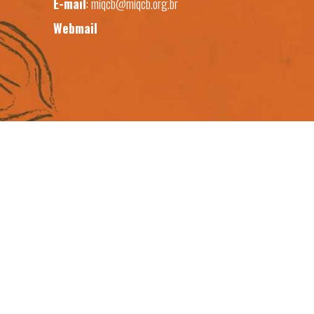
E-mail
:
miqcb@miqcb.org.br
Webmail