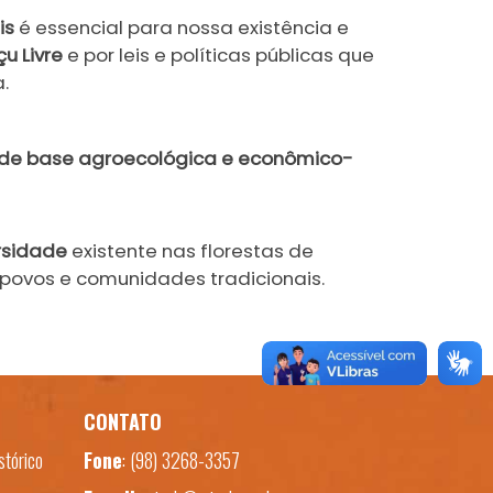
is
é essencial para nossa existência e
u Livre
e por leis e políticas públicas que
a.
o de base agroecológica e econômico-
rsidade
existente nas florestas de
 povos e comunidades tradicionais.
CONTATO
stórico
Fone
:
(98) 3268-3357