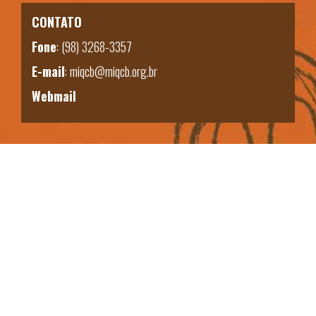
CONTATO
Fone
:
(98) 3268-3357
E-mail
:
miqcb@miqcb.org.br
Webmail