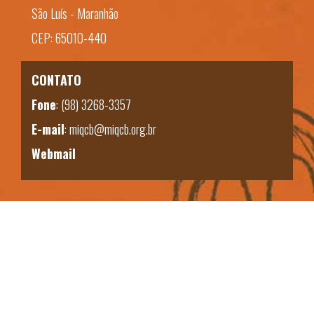
São Luís - Maranhão
CEP: 65010-440
CONTATO
Fone
:
(98) 3268-3357
E-mail
:
miqcb@miqcb.org.br
Webmail