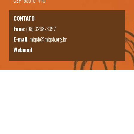
CEP: 65010-440
CONTATO
Fone
:
(98) 3268-3357
E-mail
:
miqcb@miqcb.org.br
Webmail