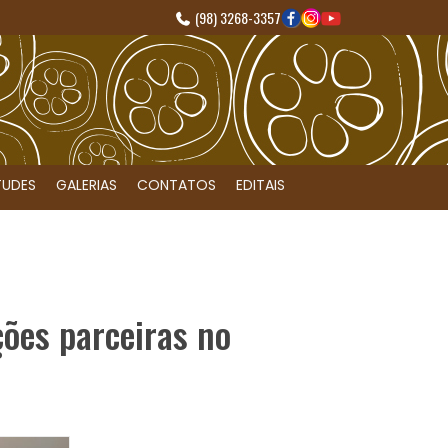
(98) 3268-3357
TUDES
GALERIAS
CONTATOS
EDITAIS
ões parceiras no