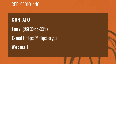
CEP: 65010-440
CONTATO
Fone
:
(98) 3268-3357
E-mail
:
miqcb@miqcb.org.br
Webmail