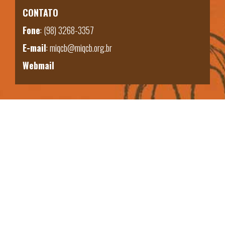
CONTATO
Fone
:
(98) 3268-3357
E-mail
:
miqcb@miqcb.org.br
Webmail