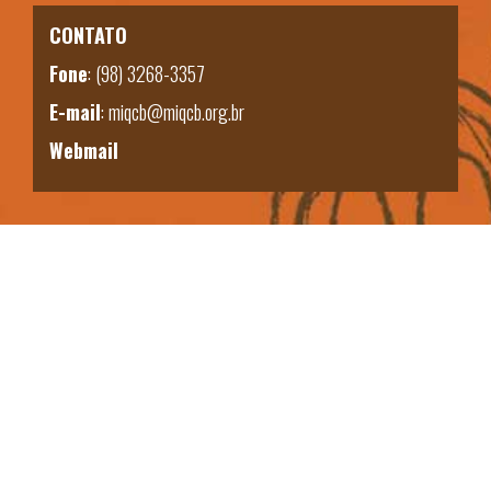
CONTATO
Fone
:
(98) 3268-3357
E-mail
:
miqcb@miqcb.org.br
Webmail