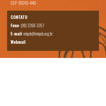
CEP: 65010-440
CONTATO
Fone
:
(98) 3268-3357
E-mail
:
miqcb@miqcb.org.br
Webmail