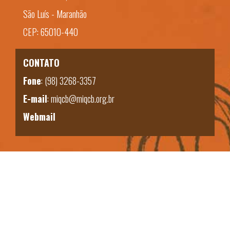
São Luís - Maranhão
CEP: 65010-440
CONTATO
Fone
:
(98) 3268-3357
E-mail
:
miqcb@miqcb.org.br
Webmail