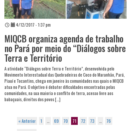
4/12/2017 - 1:37 pm
MIQCB organiza agenda de trabalho
no Pará por meio do “Diálogos sobre
Terra e Território
A atividade “Diálogos sobre Terra e Território”, desenvolvida pelo
Movimento Interestadual das Quebradeiras de Coco do Maranhão, Pará,
Piauí e Tocantins, chega em janeiro às comunidades nas quais o MIQCB
atua no Pará. O objetivo é debater dificuldades encontradas pelas
comunidades, na sua maioria o conflito de terra, acesso livre aos
babaçuais, direitos dos povos […]
« Anterior
1
…
69
70
71
72
73
…
76