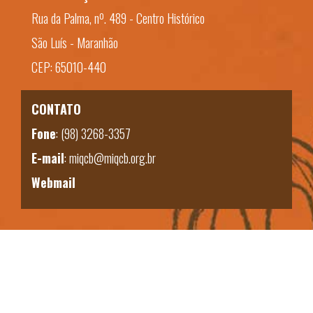
Rua da Palma, nº. 489 - Centro Histórico
São Luís - Maranhão
CEP: 65010-440
CONTATO
Fone
:
(98) 3268-3357
E-mail
:
miqcb@miqcb.org.br
Webmail