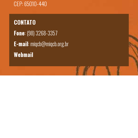
CEP: 65010-440
CONTATO
Fone
:
(98) 3268-3357
E-mail
:
miqcb@miqcb.org.br
Webmail