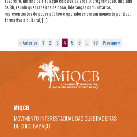
fevereiro, um ano da titulação coletiva da área. A programação, iniciada
às 8h, reuniu quebradeiras de coco, lideranças comunitárias,
representantes do poder público e apoiadores em um momento político,
formativo e cultural, […]
« Anterior
1
2
3
4
5
6
…
76
Próximo »
MIQCB
MOVIMENTO INTERESTADUAL DAS QUEBRADEIRAS
DE COCO BABAÇU